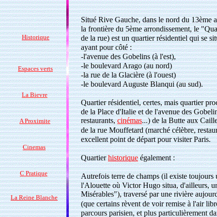
Situé Rive Gauche, dans le nord du 13ème ar
la frontière du 5ème arrondissement, le "Qu
Historique
de la rue) est un quartier résidentiel qui se s
ayant pour côté :
-l'avenue des Gobelins (à l'est),
-le boulevard Arago (au nord)
Espaces verts
-la rue de la Glacière (à l'ouest)
-le boulevard Auguste Blanqui (au sud).
La Bievre
Quartier résidentiel, certes, mais quartier pr
de la Place d'Italie et de l'avenue des Gobel
restaurants,
cinémas
...) de la Butte aux Caille
A Proximite
de la rue Mouffetard (marché célèbre, restaur
excellent point de départ pour visiter Paris.
Cinemas
Quartier
historique
également :
C Pratique
Autrefois terre de champs (il existe toujour
l'Alouette où Victor Hugo situa, d'ailleurs, 
Misérables"), traversé par une rivière aujour
La Reine Blanche
(que certains rèvent de voir remise à l'air lib
parcours parisien, et plus particulièrement dan