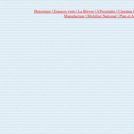
Historique
|
Espaces verts
|
La Bievre
|
A Proximite
|
Cinemas
Manufacture
|
Mobilier National
|
Plan et A